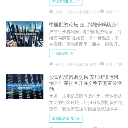
网上炒股配资开户
同城快递使用循环包装....
分类：正规合法股票配资平台
查看：171
中国配资论坛 走, 到雄安喝碗茶!
拔节生长看雄安 | 走中国配资论坛，到
雄安喝碗茶 在雄安，有一种温度，不
在高楼广厦的蓝图里，而在一碗茶升腾
的热气中。 走进悦容公园这座被山水
中国配资论坛
环抱的“大碗茶驿站”....
分类：正规合法股票配资平台
查看：130
股票配资咨询交易 安居街道运河
怡居佳苑社区开展文明养宠宣传活
动
为进一步规范居民养宠行为，营造整洁
文明的社区环境，1月4日股票配资咨询
交易，安居街道运河怡居佳苑组织网格
员开展文明养宠入户宣传活动。 活动
股票配资咨询交易
中，网格员向居民发放文....