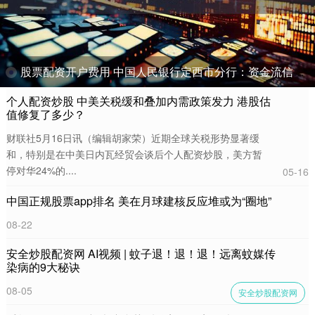
股票配资开户费用 中国人民银行定西市分行：资金流信息平台破解小微“白户”融资难题
个人配资炒股 中美关税缓和叠加内需政策发力 港股估
值修复了多少？
财联社5月16日讯（编辑胡家荣）近期全球关税形势显著缓
和，特别是在中美日内瓦经贸会谈后个人配资炒股，美方暂
停对华24%的....
05-16
中国正规股票app排名 美在月球建核反应堆或为“圈地”
08-22
安全炒股配资网 AI视频 | 蚊子退！退！退！远离蚊媒传
染病的9大秘诀
08-05
安全炒股配资网