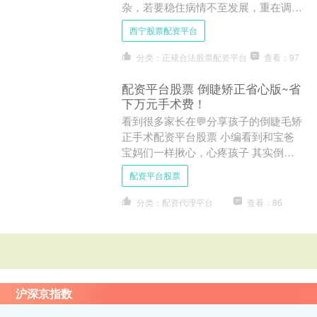
杂，若要稳住病情不至发展，重在调
养。”“如何调养？”“方才卑职已经讲
西宁股票配资平台
过，病从火，人自娘胎出来....
分类：正规合法股票配资平台
查看：97
配资平台股票 倒睫矫正省心版~省
下万元手术费！
看到很多家长在💬分享孩子的倒睫毛矫
正手术配资平台股票 小编看到和宝爸
宝妈们一样揪心，心疼孩子 其实倒睫
毛很常见，多发现在婴幼儿或者儿童期
配资平台股票
🧾 看到很多家长会用手或....
分类：配资代理平台
查看：86
沪深京指数