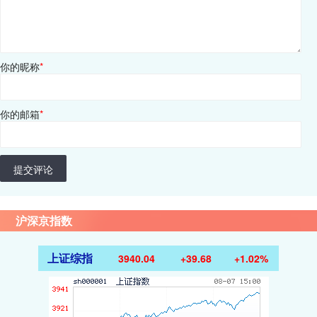
你的昵称
*
你的邮箱
*
提交评论
沪深京指数
上证综指
3940.04
+39.68
+1.02%