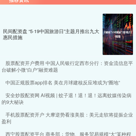
民间配资盘 “5·19中国旅游日”主题月推出九大
惠民措施
股票配资开户费用 中国人民银行定西市分行：资金流信息平
台破解小微“白户”融资难题
中国正规股票app排名 美在月球建核反应堆或为“圈地”
安全炒股配资网 AI视频 | 蚊子退！退！退！远离蚊媒传染病
的9大秘诀
手机股票配资开户 大摩逆势看涨美股：美元走软将提振企业
盈利
西宁股票配资平台 商务部：货物、服务贸易规模“大”某种程